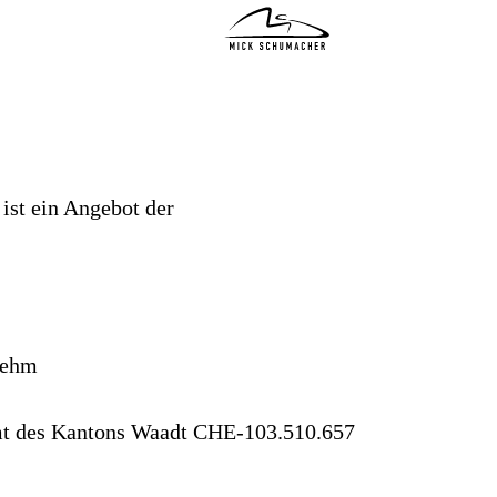
INDYCAR SAISON 2026
TRAINING
ist ein Angebot der
PICS
STATS
GIVE BACK
Kehm
FRIENDS
amt des Kantons Waadt CHE-103.510.657
SHOP