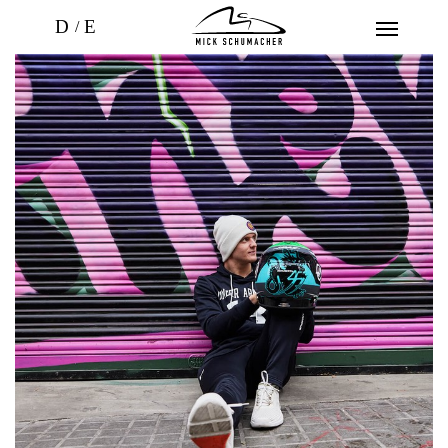
D
E
INDYCAR SAISON 2026
TRAINING
PICS
STATS
GIVE BACK
FRIENDS
SHOP